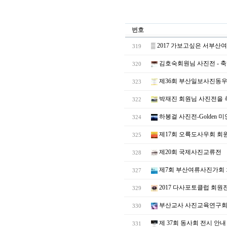
번호
▒
2017 가보고싶은 서부
319
김호숙회원님 사진전 - 
320
제36회 부산일보사진동우
323
박재진 회원님 사진전을 
322
하봉걸 사진전-Golden 
324
제17회 오륙도사우회 회
325
제20회 국제사진교류전
328
제7회 부산여류사진가회
327
2017 다사포토클럽 회원
329
부산교사 사진교육연구회 
330
제 37회 동사회 전시 안내
331