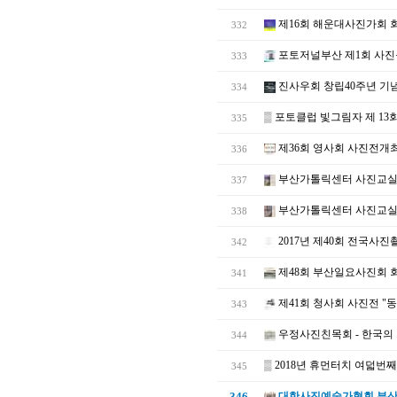
제16회 해운대사진가회 
332
포토저널부산 제1회 사
333
진사우회 창립40주년 기념
334
▒
포토클럽 빛그림자 제 13
335
제36회 영사회 사진전개
336
부산가톨릭센터 사진교실
337
부산가톨릭센터 사진교실
338
2017년 제40회 전국사
342
제48회 부산일요사진회 
341
제41회 청사회 사진전 "
343
우정사진친목회 - 한국의
344
▒
2018년 휴먼터치 여덟번
345
346
대한사진예술가협회 부산지