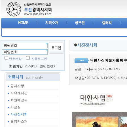
사진전시회
번호저장
자동로그인
대한사진예술가협회 부
회원가입
아이디/비밀번호찾기
글쓴이
:
사무국
(222.♡.82.121)
작성일
: 2018-01-18 13:38:22,
조회
:
공지사항
자유게시판
회원애경사
자료실
사진전시회
촬영지소개