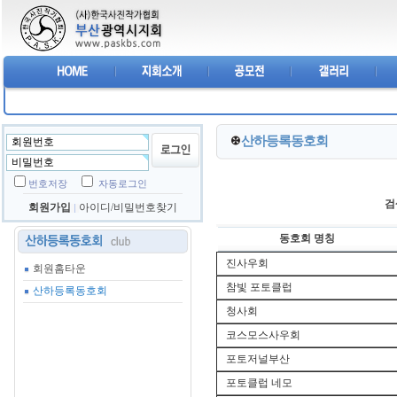
산하등록동호회
번호저장
자동로그인
검
회원가입
아이디/비밀번호찾기
동호회 명칭
진사우회
회원홈타운
참빛 포토클럽
산하등록동호회
청사회
코스모스사우회
포토저널부산
포토클럽 네모