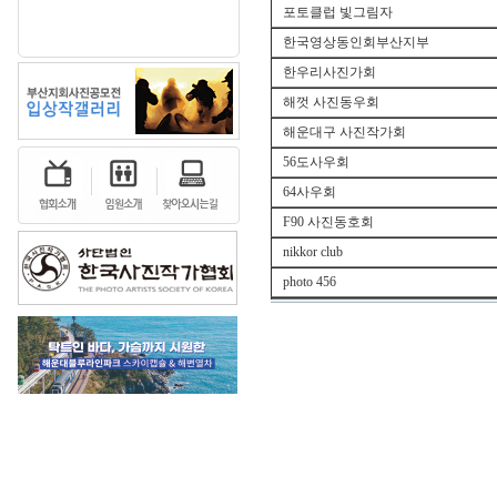
포토클럽 빛그림자
한국영상동인회부산지부
한우리사진가회
해껏 사진동우회
해운대구 사진작가회
56도사우회
64사우회
F90 사진동호회
nikkor club
photo 456