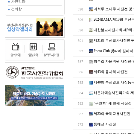
사진강좌
건의함
마석두 소나무 사진전 및
598
2024BAMA 제13회 
596
대한불교사진가회 제9회
590
제31회 부산교사사진연구
591
Photo Club 빛따라 길따
592
최부길 자문위원 사진전-
587
제43회 동사회 사진전
586
제40회 부산일보 사진동
585
해운대예술사진작가회 제
584
"구인회" 세 번째 사진전
583
제25회 국제교류사진전
582
동해선 사진전
573