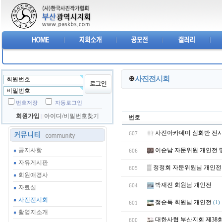
사진전시회
번호저장
자동로그인
회원가입
아이디/비밀번호찾기
번호
사진아카데미 심화반 전
607
공지사항
이순남 자문위원 개인전 
606
자유게시판
▒
정정회 자문위원님 개인전
605
회원애경사
박재진 회원님 개인전
604
자료실
사진전시회
정순득 회원님 개인전
601
(1)
촬영지소개
대한사협 부산지회 제38
600