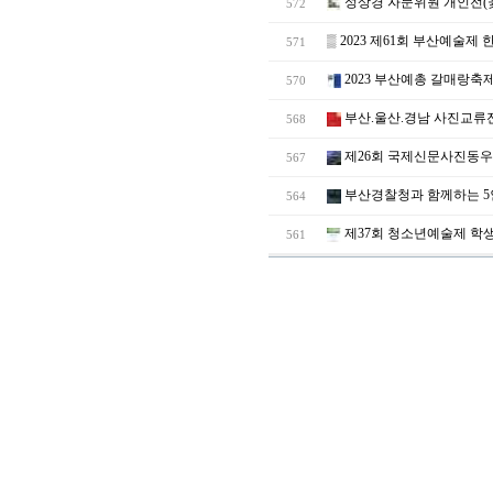
성상경 자문위원 개인전(
572
▒
2023 제61회 부산예술
571
2023 부산예총 갈매랑축
570
부산.울산.경남 사진교류전-사
568
제26회 국제신문사진동우
567
부산경찰청과 함께하는 5
564
제37회 청소년예술제 학
561