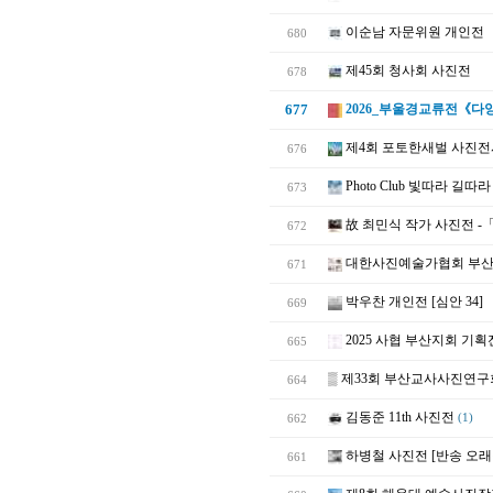
이순남 자문위원 개인전
680
제45회 청사회 사진전
678
677
2026_부울경교류전《다양성의 조
제4회 포토한새벌 사진전
676
Photo Club 빛따라 길
673
故 최민식 작가 사진전 -
672
대한사진예술가협회 부산지
671
박우찬 개인전 [심안 34]
669
2025 사협 부산지회 기
665
▒
제33회 부산교사사진연구
664
김동준 11th 사진전
662
(1)
하병철 사진전 [반송 오래
661