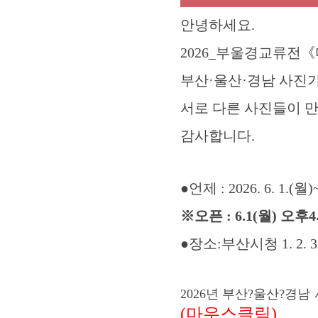
안녕하세요
.
2026_
부울경교류전
《
부산
·
울산
·
경남 사진
서로 다른 사진들이 
감사합니다
.
●
언제
: 2026. 6. 1.(
월
)
※
오픈
: 6.1(
월
)
오후
4
●
장소
:
부산시청
1. 2. 3
2026년 부산?울산?경남 사진
(마우스클릭)