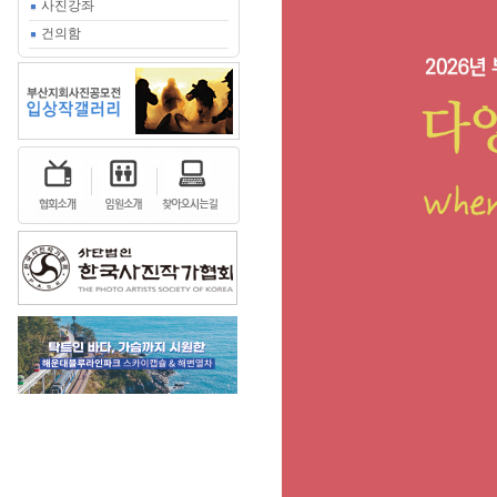
사진강좌
건의함