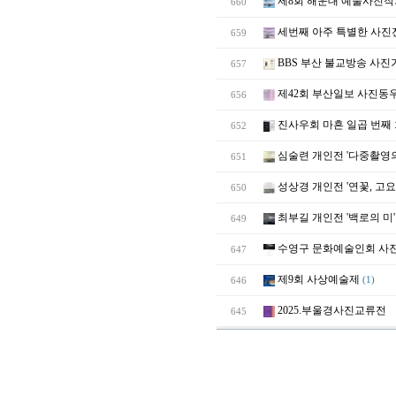
제8회 해운대 예술사진작
660
세번째 아주 특별한 사진
659
BBS 부산 불교방송 사진
657
제42회 부산일보 사진동
656
진사우회 마흔 일곱 번째
652
심술련 개인전 '다중촬영의
651
성상경 개인전 '연꽃, 고요
650
최부길 개인전 '백로의 미'
649
수영구 문화예술인회 사
647
제9회 사상예술제
646
(1)
2025.부울경사진교류전
645