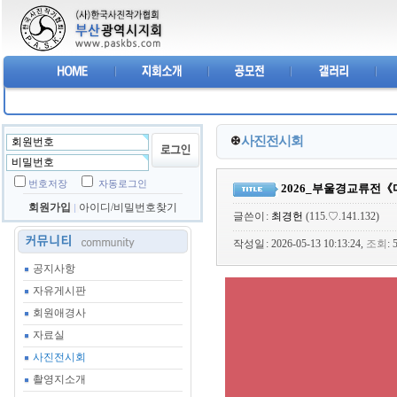
사진전시회
번호저장
자동로그인
2026_부울경교류전《다양성의
회원가입
아이디/비밀번호찾기
글쓴이
:
최경헌
(115.♡.141.132)
작성일
: 2026-05-13 10:13:24,
조회
:
공지사항
자유게시판
회원애경사
자료실
사진전시회
촬영지소개