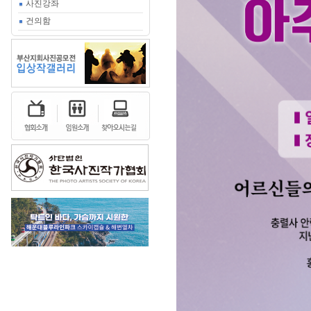
사진강좌
건의함