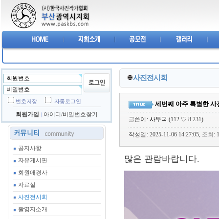
사진전시회
번호저장
자동로그인
세번째 아주 특별한 사
회원가입
아이디/비밀번호찾기
글쓴이
:
사무국
(112.♡.8.231)
작성일
: 2025-11-06 14:27:05,
조회
:
공지사항
많은 관람바랍니다.
자유게시판
회원애경사
자료실
사진전시회
촬영지소개