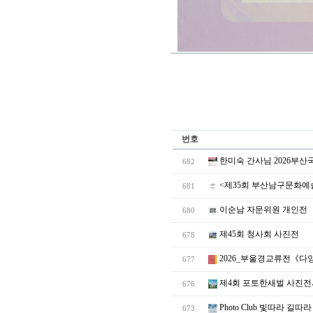
번호
한미숙 간사님 2026부
682
<제35회 부산남구문화예
681
이순남 자문위원 개인전
680
제45회 청사회 사진전
678
2026_부울경교류전《다양성의 조
677
제4회 포토한새벌 사진전
676
Photo Club 빛따라 길
673