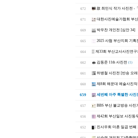
故 최민식 작가 사진전 -
672
대한사진예술가협회 부산지
671
박우찬 개인전 [심안 34]
669
2025 사협 부산지회 기
665
▒
제33회 부산교사사진연구
664
김동준 11th 사진전
662
(1)
하병철 사진전 [반송 오래
661
제8회 해운대 예술사진작
660
659
세번째 아주 특별한 사진
BBS 부산 불교방송 사진
657
제42회 부산일보 사진동
656
진사우회 마흔 일곱 번째
652
심술련 개인전 '다중촬영의