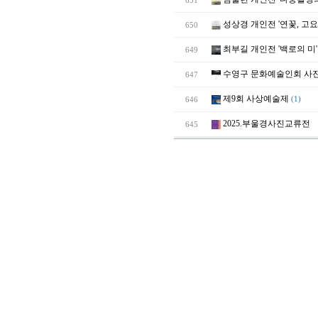
651
성상경 개인전 '연꽃, 고요
650
최부길 개인전 '백로의 미'
649
수영구 문화예술인회 사
647
제9회 사상예술제
646
(1)
2025.부울경사진교류전
645