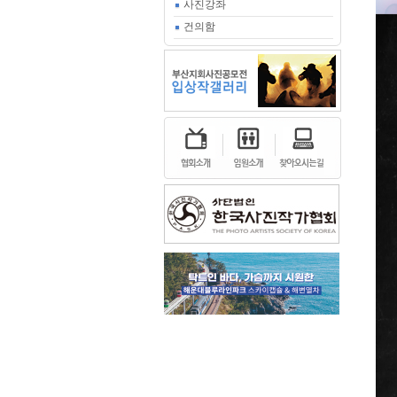
사진강좌
건의함