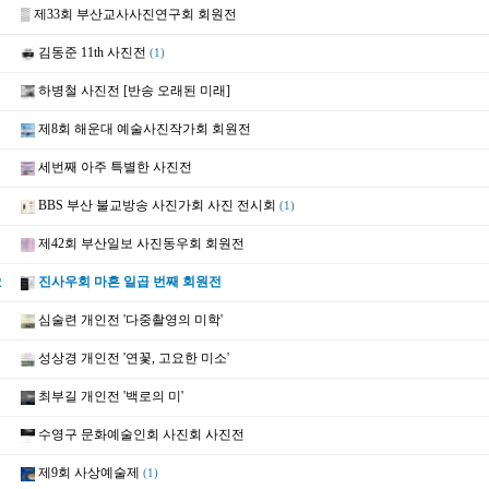
▒
제33회 부산교사사진연구회 회원전
김동준 11th 사진전
(1)
하병철 사진전 [반송 오래된 미래]
제8회 해운대 예술사진작가회 회원전
세번째 아주 특별한 사진전
BBS 부산 불교방송 사진가회 사진 전시회
(1)
제42회 부산일보 사진동우회 회원전
2
진사우회 마흔 일곱 번째 회원전
심술련 개인전 '다중촬영의 미학'
성상경 개인전 '연꽃, 고요한 미소'
최부길 개인전 '백로의 미'
수영구 문화예술인회 사진회 사진전
제9회 사상예술제
(1)