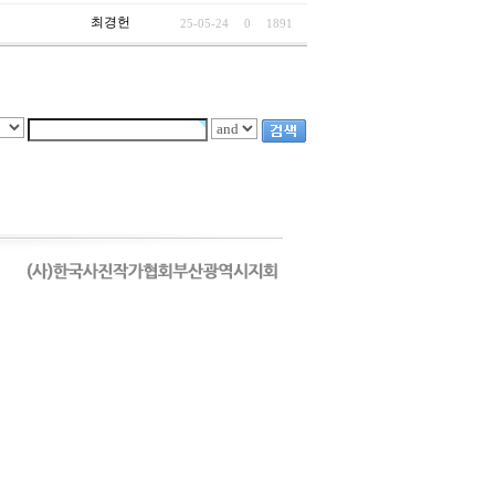
최경헌
25-05-24
0
1891