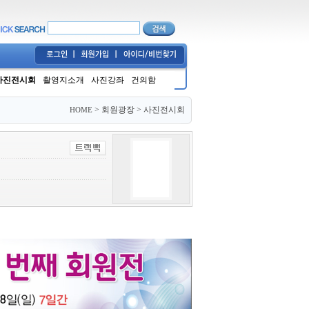
사진전시회
촬영지소개
사진강좌
건의함
>
회원광장
>
사진전시회
HOME