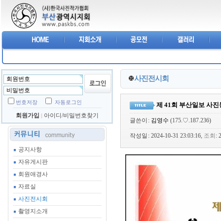
사진전시회
번호저장
자동로그인
제 41회 부산일보 사
회원가입
아이디/비밀번호찾기
글쓴이
:
김영수
(175.♡.187.236)
작성일
: 2024-10-31 23:03:16,
조회
:
공지사항
자유게시판
회원애경사
자료실
사진전시회
촬영지소개