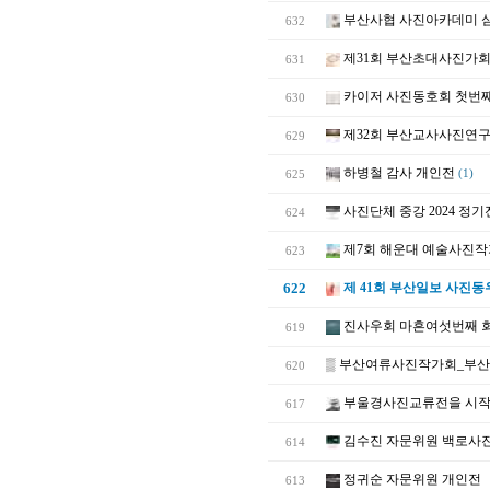
부산사협 사진아카데미 
632
제31회 부산초대사진가회
631
카이저 사진동호회 첫번째
630
제32회 부산교사사진연구
629
하병철 감사 개인전
625
(1)
사진단체 중강 2024 정기
624
제7회 해운대 예술사진작
623
622
제 41회 부산일보 사진동
진사우회 마흔여섯번째 
619
▒
부산여류사진작가회_부산
620
부울경사진교류전을 시작으
617
김수진 자문위원 백로사
614
정귀순 자문위원 개인전
613