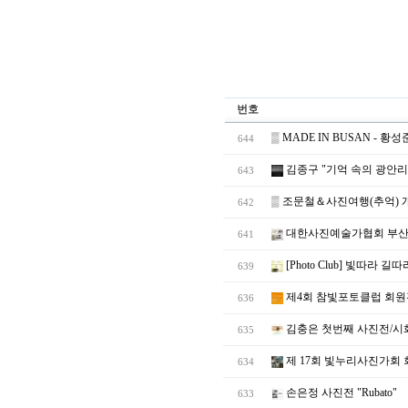
번호
▒
MADE IN BUSAN - 
644
김종구 "기억 속의 광안리
643
▒
조문철＆사진여행(추억) 
642
대한사진예술가협회 부산지
641
[Photo Club] 빛따라 
639
제4회 참빛포토클럽 회원
636
김충은 첫번째 사진전/시
635
제 17회 빛누리사진가회
634
손은정 사진전 "Rubato"
633