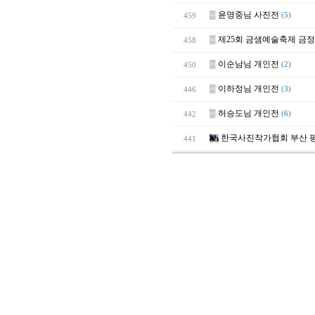
▒
윤영중님 사진전
459
(5)
▒
제25회 금샘예술축제 금
458
▒
이순남님 개인전
450
(2)
▒
이하정님 개인전
446
(3)
▒
허승도님 개인전
442
(6)
한국사진작가협회 부산 
441