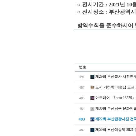
○ 전시기간 : 2021년 10월 
○ 전시장소 : 부산광역
방역수칙을 준수하시어 
번호
제29회 부산교사 사진연
491
도시 기하학 이순남 오프
487
아트페어「Photo 13579
485
제30회 부산남구 문화예
484
483
제22회 부산관광사진 전
제59회 부산예술제 202
482