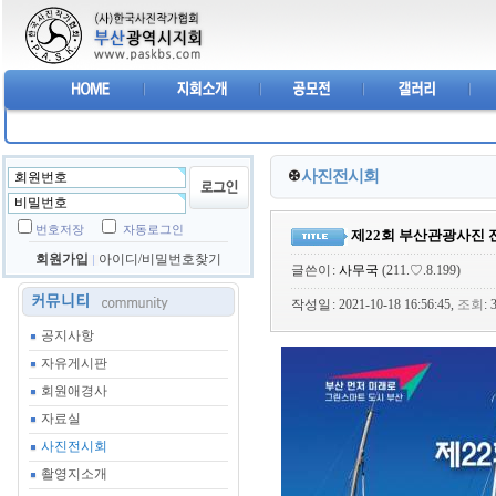
사진전시회
번호저장
자동로그인
제22회 부산관광사진 
회원가입
아이디/비밀번호찾기
글쓴이
:
사무국
(211.♡.8.199)
작성일
: 2021-10-18 16:56:45,
조회
:
공지사항
자유게시판
회원애경사
자료실
사진전시회
촬영지소개