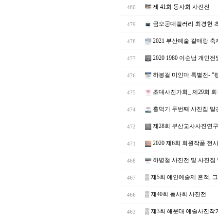
제 41회 동사회 사진전
480
금오공대갤러리 최경헌 
479
2021 부산예술 갈매랑 
478
2020 1980 이순남 개인
477
하봉걸 미얀마 특별전- "
476
초대사진가회_ 제29회 
475
홍덕기 두번째 사진집 발
474
제28회 부산교사사진연구
472
2020 제6회 회원작품 
471
하병철 사진전 및 사진집
468
▒
제5회 예인예술제 흔적, 
467
▒
제40회 동사회 사진전
466
▒
제3회 해운대 예술사진작
463