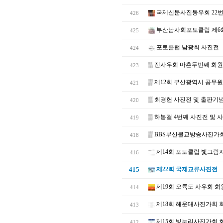
국제신문사진동우회 22
426
부산남사회포토클럽 제6
425
포토클럽 남광회 사진전
424
▒
진사우회 마흔두번째 회
423
▒
제12회 부산광역시 공무
421
▒
최경헌 사진전 및 출판기
420
▒
하봉걸 4번째 사진전 및 
419
▒
BBS부산불교방송사진가회
418
제14회 포토클럽 빛그림
416
415
제22회 국제교류사진전
제19회 오륙도 사우회 회
414
제18회 해운대사진가회 
413
제15회 빛누리사진가회 
412