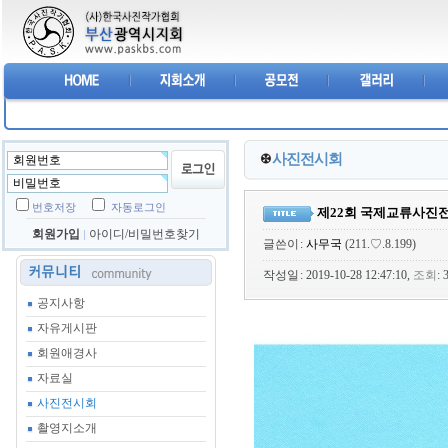
사진전시회
번호저장
자동로그인
제22회 국제교류사진
회원가입
아이디/비밀번호찾기
글쓴이
:
사무국
(211.♡.8.199)
작성일
: 2019-10-28 12:47:10,
조회
:
공지사항
자유게시판
회원애경사
자료실
사진전시회
촬영지소개