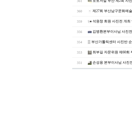
포토저널 부산 제2회 사
361
제27회 부산남구문화예술
360
석원창 회원 사진전 개최 
359
김병환본부이사님 사진전
356
▒
부산가톨릭센터 사진반 
354
최부길 자문위원 제60회
353
손성용 본부이사님 사진
351