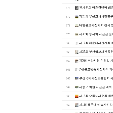
진사우회 마흔한번째 회원
373
제26회 부산교사사진연구
372
대한불교사진가회 전시 
371
제38회 동사회 사진전 전
370
제17회 해운대사진가회 
369
제37회 부산일보사진동우
368
제5회 부산시청 직원및 
367
▒
부산불교방송사진가회 회원
366
부산국제사진교류협회 사
365
제종모 회원 사진전 개최
364
제18회 오륙도사우회 회
363
제1회 해운대 예술사진작
362