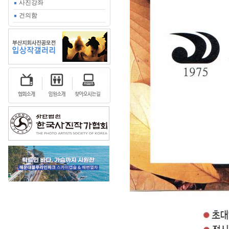
사진강좌
건의함