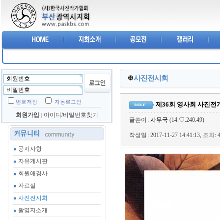
사진전시회
번호저장
자동로그인
제36회 영사회 사진전
회원가입
아이디/비밀번호찾기
글쓴이
:
사무국
(14.♡.240.49)
작성일
: 2017-11-27 14:41:13,
조회
:
공지사항
자유게시판
회원애경사
자료실
사진전시회
촬영지소개